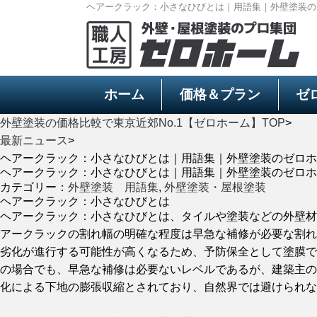
ヘアークラック：小さなひびとは｜用語集｜外壁塗装の
ホーム
価格＆プラン
ゼ
外壁塗装の価格比較で東京近郊No.1【ゼロホーム】TOP
>
最新ニュース
>
ヘアークラック：小さなひびとは｜用語集｜外壁塗装のゼロホ
ヘアークラック：小さなひびとは｜用語集｜外壁塗装のゼロホ
カテゴリー：
外壁塗装 用語集
,
外壁塗装・屋根塗装
ヘアークラック：小さなひびとは
ヘアークラック：小さなひびとは、タイルや塗装などの外壁材
アークラックの割れ幅の明確な程度は早急な補修が必要な割れ
劣化が進行する可能性が高くなるため、予防保全として塗膜で
の場合でも、早急な補修は必要ないレベルであるが、建築主の
化による下地の膨張収縮とされており、自然界では避けられな