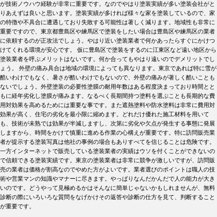
が技術ノウハウ経験が非常に重要です。なのでやはり塗装実績が多い塗装会社がと
りあえずは良いと思います。塗装実績が多ければ様々な家を塗装しているので、家
の特徴や不具合に遭遇しており失敗する可能性は著しく減ります。地域性も非常に
重要ですので、東京都豊島区や練馬区で塗装をしたい場合は豊島区や練馬区の業者
に依頼するのが正攻法でしょう。やはり近い塗装業者で何かあったらすぐにかけつ
けてくれる環境が安心です。 仮に豊島区で塗装をするのに江東区など遠い地区から
塗装業者を呼ぶメリットはないです。何か合ってもやはり遠いのでデメリットでし
ょう。 外壁の痛み具合は地域の環境によっても異なります。東京であれば特に雪が
酷いわけでもなく、暑さが酷いわけでもないので、外壁の痛みが著しく酷いことも
ないでしょう。外壁塗装の必要性塗膜の耐用年数はある程度決まっており時間とと
もに経年劣化し塗膜が痛みます。なるべく長期間持つ塗料を選ぶことも長期的な費
用対効果を高めるためには重要な事です。また遮熱塗料や防水塗料は非常に費用対
効果が高く、住宅の劣化を最小限に縮めます。どれだけ優れた施工材料を用いて
も、技術が未熟では効果が半減しますし、次第に劣化や欠点が発生する事態に発展
しますから、時間をかけて慎重に進める作業の心構えが重要です。特に訪問販売業
者が提示する塗装写真は他社の事例の場合もありすべてを信じることは危険です。
一方インターネットで販売している塗装業者の実績はウソを付くことができないの
で信頼できる塗装実績です。東京の塗装業者は非常に競争が激しいですが、訪問販
売の業者は価格が割高なのでやめた方がよいです。業者選びのポイントは職人の技
術や営業マンの知識やマナーに尽きます。やっぱりなんだかんだで人の能力が大き
いのです。どうやって見極めるかはそんなに簡単じゃないかもしれませんが、無料
診断の際にいろいろな質問をなげかけその返答や診断の仕方を見て、判断すること
が重要です。