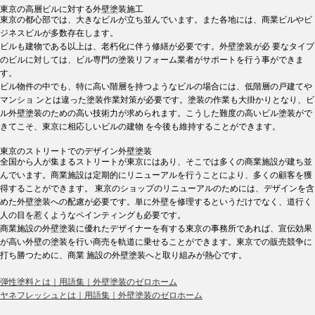
東京の高層ビルに対する外壁塗装施工
東京の都心部では、大きなビルが立ち並んでいます。また各地には、商業ビルやビ
ジネスビルが多数存在します。
ビルも建物である以上は、老朽化に伴う修繕が必要です。外壁塗装が必 要なタイプ
のビルに対しては、ビル専門の塗装リフォーム業者がサポートを行う事ができま
す。
ビル物件の中でも、特に高い階層を持つようなビルの場合には、低階層の戸建てや
マンショ ンとは違った塗装作業対策が必要です。塗装の作業も大掛かりとなり、ビ
ル外壁塗装のための高い技術力が求められます。こうした難度の高いビル塗装がで
きてこそ、東京に相応しいビルの建物 を今後も維持することができます。
東京のストリートでのデザイン外壁塗装
全国から人が集まるストリートが東京にはあり、そこでは多くの商業施設が建ち並
んでいます。商業施設は定期的にリニューアルを行うことにより、多くの顧客を獲
得することができます。 東京のショップのリニューアルのためには、デザインを含
めた外壁塗装への配慮が必要です。単に外壁を修理するというだけでなく、道行く
人の目を惹くようなペインティングも必要です。
商業施設の外壁塗装に優れたデザイナーを有する東京の事務所であれば、宣伝効果
が高い外壁の塗装を行い商売を軌道に乗せることができます。東京での販売競争に
打ち勝つために、商業 施設の外壁塗装へと取り組みが熱心です。
弾性塗料とは｜用語集｜外壁塗装のゼロホーム
ヤネフレッシュとは｜用語集｜外壁塗装のゼロホーム