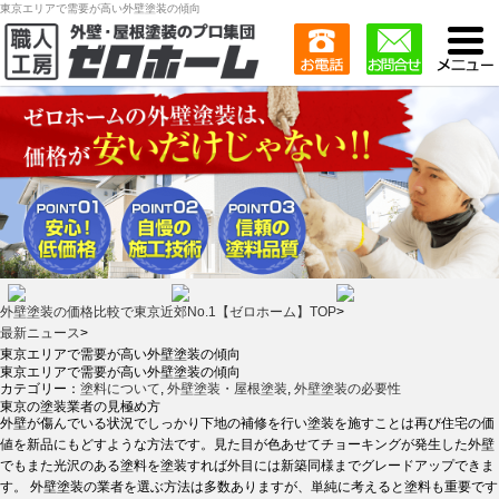
東京エリアで需要が高い外壁塗装の傾向
外壁塗装の価格比較で東京近郊No.1【ゼロホーム】TOP
>
最新ニュース
>
東京エリアで需要が高い外壁塗装の傾向
東京エリアで需要が高い外壁塗装の傾向
カテゴリー：
塗料について
,
外壁塗装・屋根塗装
,
外壁塗装の必要性
東京の塗装業者の見極め方
外壁が傷んでいる状況でしっかり下地の補修を行い塗装を施すことは再び住宅の価
値を新品にもどすような方法です。見た目が色あせてチョーキングが発生した外壁
でもまた光沢のある塗料を塗装すれば外目には新築同様までグレードアップできま
す。 外壁塗装の業者を選ぶ方法は多数ありますが、単純に考えると塗料も重要です