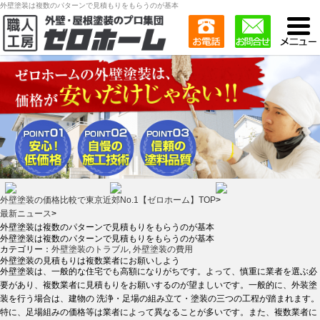
外壁塗装は複数のパターンで見積もりをもらうのが基本
外壁塗装の価格比較で東京近郊No.1【ゼロホーム】TOP
>
最新ニュース
>
外壁塗装は複数のパターンで見積もりをもらうのが基本
外壁塗装は複数のパターンで見積もりをもらうのが基本
カテゴリー：
外壁塗装のトラブル
,
外壁塗装の費用
外壁塗装の見積もりは複数業者にお願いしよう
外壁塗装は、一般的な住宅でも高額になりがちです。よって、慎重に業者を選ぶ必
要があり、複数業者に見積もりをお願いするのが望ましいです。一般的に、外装塗
装を行う場合は、建物の 洗浄・足場の組み立て・塗装の三つの工程が踏まれます。
特に、足場組みの価格等は業者によって異なることが多いです。また、複数業者に