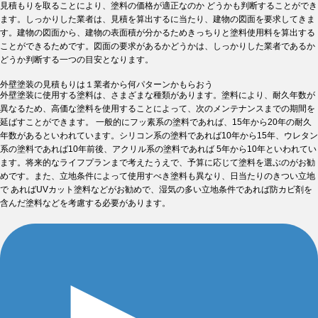
見積もりを取ることにより、塗料の価格が適正なのか どうかも判断することができ
ます。しっかりした業者は、見積を算出するに当たり、建物の図面を要求してきま
す。建物の図面から、建物の表面積が分かるためきっちりと塗料使用料を算出する
ことができるためです。図面の要求があるかどうかは、しっかりした業者であるか
どうか判断する一つの目安となります。
外壁塗装の見積もりは１業者から何パターンかもらおう
外壁塗装に使用する塗料は、さまざまな種類があります。塗料により、耐久年数が
異なるため、高価な塗料を使用することによって、次のメンテナンスまでの期間を
延ばすことができます。 一般的にフッ素系の塗料であれば、15年から20年の耐久
年数があるといわれています。シリコン系の塗料であれば10年から15年、ウレタン
系の塗料であれば10年前後、アクリル系の塗料であれば 5年から10年といわれてい
ます。将来的なライフプランまで考えたうえで、予算に応じて塗料を選ぶのがお勧
めです。また、立地条件によって使用すべき塗料も異なり、日当たりのきつい立地
で あればUVカット塗料などがお勧めで、湿気の多い立地条件であれば防カビ剤を
含んだ塗料などを考慮する必要があります。