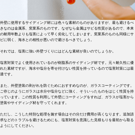
外壁に使用するサイディング材には色々な素材のものがありますが、最も避けるべ
きなのは金属系、窯業系のものです。なぜなら金属はサビる性質があるので、本来
の耐用年数よりも塩害によって早く劣化してしまいます。窯業系のものも同様にサ
ビに弱く、海水との相性が悪いので避けるべきでしょう。
それでは、塩害に強い外壁づくりにはどんな素材が良いのでしょうか。
塩害対策でよく使用されているのが樹脂系のサイディング材です。元々耐久性に優
れた素材ですが、海水や塩分を寄せ付けない性質を持っているので塩害対策には最
適です。
また、外壁塗装の剥がれを防ぐためにおすすめなのが、ガラスコーティングです。
ご存じのようにガラスは水分や塩分などに強く、そういったものをはじく性質を持
っています。この性質を利用して外壁にコーティングをすれば、ガラスが塩害から
塗装やサイディング材を守ってくれます。
ただし、こうした特別な処理を施す場合はその分だけ費用が高くなります。追加請
求などのトラブルを避けるためにも、塩害対策を意識した見積もりを最初から取る
ようにしてください。