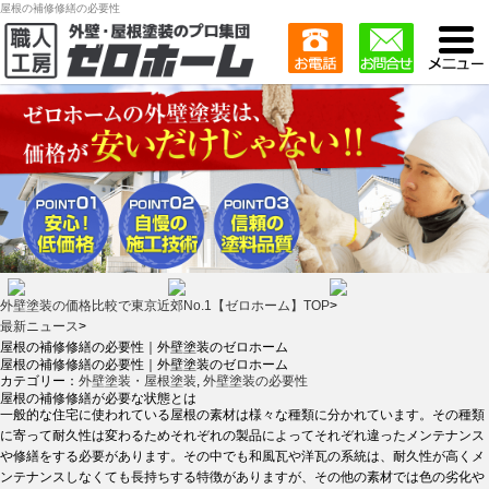
屋根の補修修繕の必要性
外壁塗装の価格比較で東京近郊No.1【ゼロホーム】TOP
>
最新ニュース
>
屋根の補修修繕の必要性｜外壁塗装のゼロホーム
屋根の補修修繕の必要性｜外壁塗装のゼロホーム
カテゴリー：
外壁塗装・屋根塗装
,
外壁塗装の必要性
屋根の補修修繕が必要な状態とは
一般的な住宅に使われている屋根の素材は様々な種類に分かれています。その種類
に寄って耐久性は変わるためそれぞれの製品によってそれぞれ違ったメンテナンス
や修繕をする必要があります。その中でも和風瓦や洋瓦の系統は、耐久性が高くメ
ンテナンスしなくても長持ちする特徴がありますが、その他の素材では色の劣化や