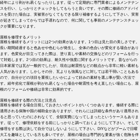
経年により剥がれ易くなったりします。従って定期的に専門業者によるメンテナン
スを行い、しっかりとチェックをしてもらうと良いです。その際に修繕のアドバイ
スを受けた場合は、実被害がなくてもできる限り補修するようにして下さい。実害
が起きてしまってからでは手遅れなので、何に関しても事前のメンテナンスチェッ
クが重要になります。
屋根を修理するメリット
屋根を修繕するメリットには2つの効果があります。1つ目は見た目の美しさです。
長い期間経過すると色あせや色むらが発生し、全体の色合いが変化する場合があり
ます。色変化が目立ってきた際は、塗り直しや素材の交換などのリフォームを行っ
て対処します。2つ目の効果は、耐久性や強度に関するメリットです。昔ながらの
日本家屋では瓦が一般的でしたが、現在は耐震性などの観点から非常に軽い素材も
人気があります。しかしその分、瓦よりも強風などに対しては若干弱いこともある
ので、自分がどの項目を重視したいかによって好みの素材を選ぶ事が賢い方法で
す。経年劣化で屋根が剥がれ易くなった場合や耐震性を考え直したい場合にも、屋
根のリフォームや修繕は非常に効果的です。
屋根を修繕する際の方法と注意点
屋根を修繕する場合注視しておきたいポイントがいくつかあります。修繕する際に
適用される保険や国の補助金がありますが、それらには詳細な条件があり適用され
ると思っていたのにされなくて、全額実費になってしまったというケースもありま
す。従って、修理依頼をする前にしっかりと調べておくようにして下さい。そして
修理をする際は決して自分ではしないようにして下さい。DIYなどがブームで日曜
大工を趣味としている方も多いですが、屋根の場合は専門的な要素が強く危険を伴