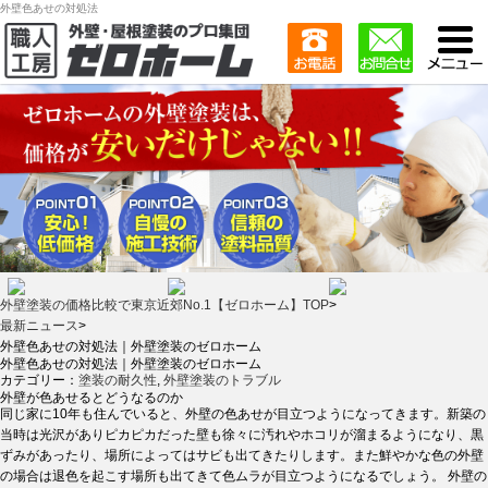
外壁色あせの対処法
外壁塗装の価格比較で東京近郊No.1【ゼロホーム】TOP
>
最新ニュース
>
外壁色あせの対処法｜外壁塗装のゼロホーム
外壁色あせの対処法｜外壁塗装のゼロホーム
カテゴリー：
塗装の耐久性
,
外壁塗装のトラブル
外壁が色あせるとどうなるのか
同じ家に10年も住んでいると、外壁の色あせが目立つようになってきます。新築の
当時は光沢がありピカピカだった壁も徐々に汚れやホコリが溜まるようになり、黒
ずみがあったり、場所によってはサビも出てきたりします。また鮮やかな色の外壁
の場合は退色を起こす場所も出てきて色ムラが目立つようになるでしょう。 外壁の