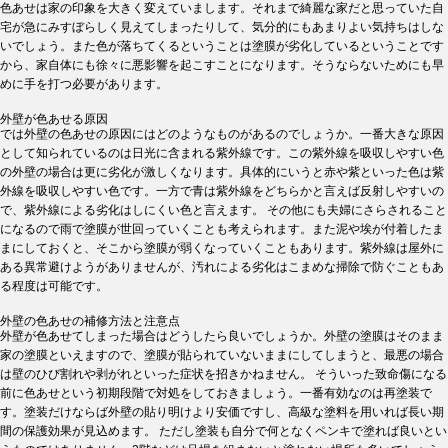
色あせは家の印象を大きく変えていまします。それまで綺麗な家だと思っていた自
宅が急にみすぼらしく見えてしまったりして、気分的にもあまりよい気持ちはしな
いでしょう。また色が落ちてくるということは塗膜が劣化しているということです
から、家自体にも徐々に悪影響を起こすことになります。そうならないためにも早
めに手を打つ必要があります。
外壁が色あせる原因
では外壁の色あせの原因にはどのようなものがあるのでしょうか。一番大きな原因
として知られているのは日光に含まれる紫外線です。この紫外線を吸収しやすい色
の外壁の場合は更に劣化が激しくなります。具体的にいうと赤や紫といった色は紫
外線を吸収しやすい色です。一方で青は紫外線をどちらかと言えば反射しやすいの
で、紫外線による劣化はしにくい色と言えます。 その他にも夫婦にさらされること
になるので雨で塗膜が世回っていくことも考えられます。また泥や埃が付着したま
まにしておくと、そこから塗膜が弱くなっていくこともあります。紫外線は屋外に
ある異常避けようがありませんが、汚れによる劣化はこまめな掃除で防ぐこともあ
る程度は可能です。
外壁の色あせの補修方法と注意点
外壁が色あせてしまった場合はどうしたら良いでしょうか。外壁の塗膜はそのまま
家の塗膜といえますので、塗膜が貼られていないままにしてしまうと、最悪の場合
は壁のひび割れや剥がれといった症状を招きかねません。 そういった致命傷になる
前に色あせという初期段階で対処をしておきましょう。一番有効なのは再塗装で
す。塗装だけならば外壁の貼り明けより安価ですし、高級な塗料を用いれば長い期
間の保護効果が見込めます。 ただし塗装も自分で何となくペンキで塗れば良いとい