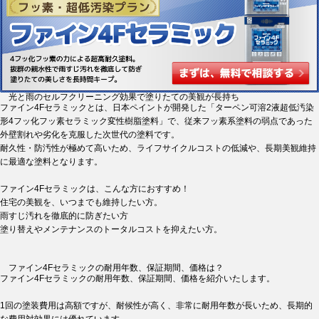
光と雨のセルフクリーニング効果で塗りたての美観が長持ち
ファイン4Fセラミックとは、日本ペイントが開発した「ターペン可溶2液超低汚染
形4フッ化フッ素セラミック変性樹脂塗料」で、従来フッ素系塗料の弱点であった
外壁割れや劣化を克服した次世代の塗料です。
耐久性・防汚性が極めて高いため、ライフサイクルコストの低減や、長期美観維持
に最適な塗料となります。
ファイン4Fセラミックは、こんな方におすすめ！
住宅の美観を、いつまでも維持したい方。
雨すじ汚れを徹底的に防ぎたい方
塗り替えやメンテナンスのトータルコストを抑えたい方。
ファイン4Fセラミックの耐用年数、保証期間、価格は？
ファイン4Fセラミックの耐用年数、保証期間、価格を紹介いたします。
1回の塗装費用は高額ですが、耐候性が高く、非常に耐用年数が長いため、長期的
な費用対効果には優れています。