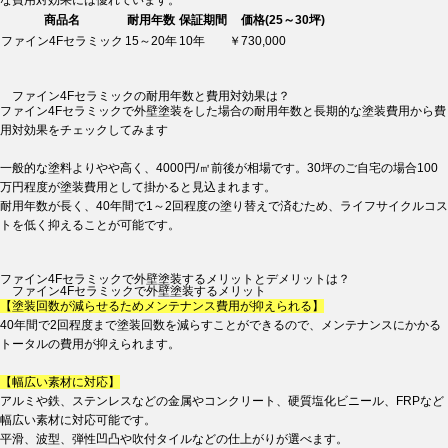
商品名
耐用年数
保証期間
価格(25～30坪)
ファイン4Fセラミック
15～20年
10年
￥730,000
ファイン4Fセラミックの耐用年数と費用対効果は？
ファイン4Fセラミックで外壁塗装をした場合の耐用年数と長期的な塗装費用から費
用対効果をチェックしてみます
一般的な塗料よりやや高く、4000円/㎡前後が相場です。30坪のご自宅の場合100
万円程度が塗装費用として掛かると見込まれます。
耐用年数が長く、40年間で1～2回程度の塗り替えで済むため、ライフサイクルコス
トを低く抑えることが可能です。
ファイン4Fセラミックで外壁塗装するメリットとデメリットは？
ファイン4Fセラミックで外壁塗装するメリット
【塗装回数が減らせるためメンテナンス費用が抑えられる】
40年間で2回程度まで塗装回数を減らすことができるので、メンテナンスにかかる
トータルの費用が抑えられます。
【幅広い素材に対応】
アルミや鉄、ステンレスなどの金属やコンクリート、硬質塩化ビニール、FRPなど
幅広い素材に対応可能です。
平滑、波型、弾性凹凸や吹付タイルなどの仕上がりが選べます。