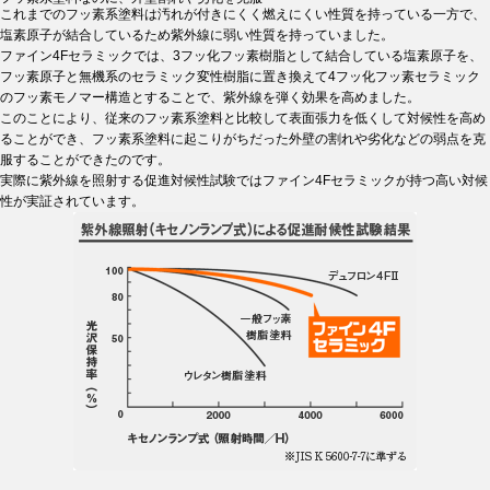
これまでのフッ素系塗料は汚れが付きにくく燃えにくい性質を持っている一方で、
塩素原子が結合しているため紫外線に弱い性質を持っていました。
ファイン4Fセラミックでは、3フッ化フッ素樹脂として結合している塩素原子を、
フッ素原子と無機系のセラミック変性樹脂に置き換えて4フッ化フッ素セラミック
のフッ素モノマー構造とすることで、紫外線を弾く効果を高めました。
このことにより、従来のフッ素系塗料と比較して表面張力を低くして対候性を高め
ることができ、フッ素系塗料に起こりがちだった外壁の割れや劣化などの弱点を克
服することができたのです。
実際に紫外線を照射する促進対候性試験ではファイン4Fセラミックが持つ高い対候
性が実証されています。