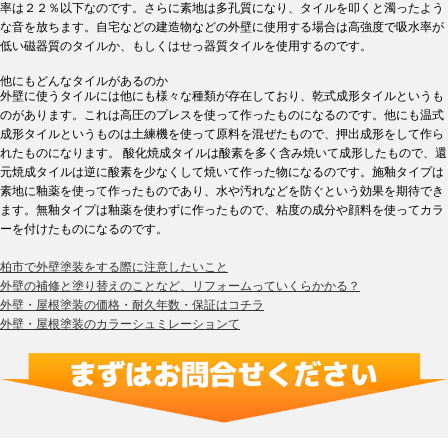
率は２２％以下なのです。さらに素地は多孔質になり、タイルを叩くと濁ったよう
な音を放ちます。自宅などの建造物などの外壁に使用する場合は高強度で吸水率が
低い磁器質のタイルか、もしくはせっ器質タイルを使用するのです。
他にもどんなタイルがあるのか
外壁に使うタイルには他にも様々な種類が存在しており、乾式成形タイルというも
のがあります。これは高圧のプレスを使って作ったものになるのです。他にも温式
成形タイルというものは土練機を使って原料を混ぜたもので、押出成形をして作ら
れたものになります。 酸化焼成タイルは酸素を多く含み焼いて成形したもので、還
元焼成タイルは逆に酸素を少なくして焼いて作った物になるのです。施釉タイプは
素地に釉薬を使って作ったものであり、水や汚れなどを防ぐという効果を期待でき
ます。無釉タイプは釉薬を使わずに作ったもので、粘度の成分や顔料を使ってカラ
ーを付けたものになるのです。
柏市で外壁塗装をする際に注意したいこと
外壁の補修と塗り替えのことなど、リフォームっていくらかかる？
外壁・屋根塗装の価格・耐久年数・保証はコチラ
外壁・屋根塗装のカラーシュミレーションて