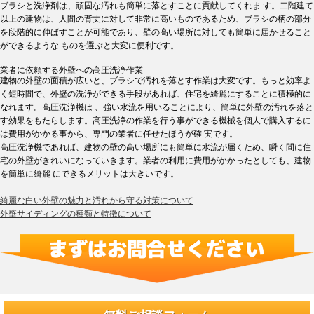
ブラシと洗浄剤は、頑固な汚れも簡単に落とすことに貢献してくれま す。二階建て
以上の建物は、人間の背丈に対して非常に高いものであるため、ブラシの柄の部分
を段階的に伸ばすことが可能であり、壁の高い場所に対しても簡単に届かせること
ができるような ものを選ぶと大変に便利です。
業者に依頼する外壁への高圧洗浄作業
建物の外壁の面積が広いと、ブラシで汚れを落とす作業は大変です。もっと効率よ
く短時間で、外壁の洗浄ができる手段があれば、住宅を綺麗にすることに積極的に
なれます。高圧洗浄機は 、強い水流を用いることにより、簡単に外壁の汚れを落と
す効果をもたらします。高圧洗浄の作業を行う事ができる機械を個人で購入するに
は費用がかかる事から、専門の業者に任せたほうが確 実です。
高圧洗浄機であれば、建物の壁の高い場所にも簡単に水流が届くため、瞬く間に住
宅の外壁がきれいになっていきます。業者の利用に費用がかかったとしても、建物
を簡単に綺麗 にできるメリットは大きいです。
綺麗な白い外壁の魅力と汚れから守る対策について
外壁サイディングの種類と特徴について