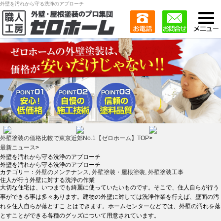
外壁を汚れから守る洗浄のアプローチ
外壁塗装の価格比較で東京近郊No.1【ゼロホーム】TOP
>
最新ニュース
>
外壁を汚れから守る洗浄のアプローチ
外壁を汚れから守る洗浄のアプローチ
カテゴリー：
外壁のメンテナンス
,
外壁塗装・屋根塗装
,
外壁塗装工事
住人が行う外壁に対する洗浄の作業
大切な住宅は、いつまでも綺麗に使っていたいものです。そこで、住人自らが行う
事ができる事は多々あります。建物の外壁に対しては洗浄作業を行えば、壁面の汚
れを住人自らが落とすこ とはできます。ホームセンターなどでは、外壁の汚れを落
とすことができる各種のグッズについて用意されています。