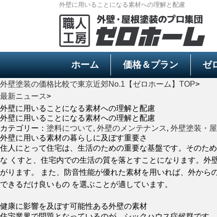
外壁に用いることになる素材への理解と配慮
ホーム
価格＆プラン
ゼ
外壁塗装の価格比較で東京近郊No.1【ゼロホーム】TOP
>
最新ニュース
>
外壁に用いることになる素材への理解と配慮
外壁に用いることになる素材への理解と配慮
カテゴリー：
塗料について
,
外壁のメンテナンス
,
外壁塗装・屋
外壁に用いる素材の暮らしに及ぼす重要さ
住人にとって住宅は、生活のための重要な基盤です。そのため
な くすと、住宅内での生活の質を落とすことになります。外
がります。 また、防音性能が優れた素材を用いれば、外から
できるだけ良いもの を選ぶことが適しています。
健康に影響を及ぼす可能性ある外壁の素材
住宅業界で問題となっているのが、シックハウス症候群です。