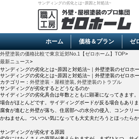
サンディングの劣化とは~原因と対処法~
ホーム
価格＆プラン
ゼ
外壁塗装の価格比較で東京近郊No.1【ゼロホーム】TOP
>
最新ニュース
>
サンディングの劣化とは~原因と対処法~｜外壁塗装のゼロホ
サンディングの劣化とは~原因と対処法~｜外壁塗装のゼロホ
カテゴリー：
外壁塗装・屋根塗装
,
外壁塗装のトラブル
サンディングが劣化するとどうなるのか
サイディングの劣化具合は年数とともに顕著になってきます。
場合がほとんどです。サイディングボードが反る場合もありま
腐食が進むと外壁が落ち、住居部への水分の侵入、コンクリー
かねません。ついつい気になっても大丈夫だろうとほったらか
サンディングが劣化する原因
劣化にはたくさんの原因が考えられますが、まずひとつ、サイ